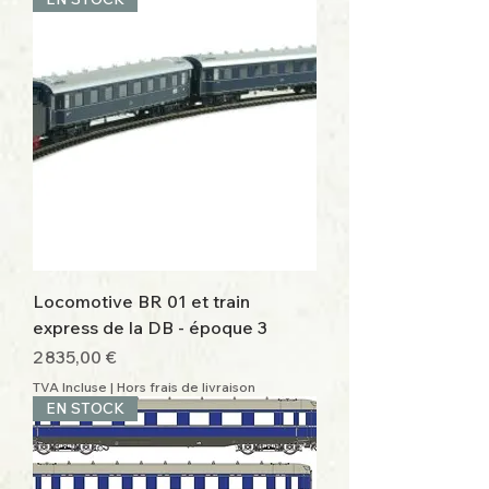
Locomotive BR 01 et train
express de la DB - époque 3
Prix
2 835,00 €
TVA Incluse
|
Hors frais de livraison
EN STOCK