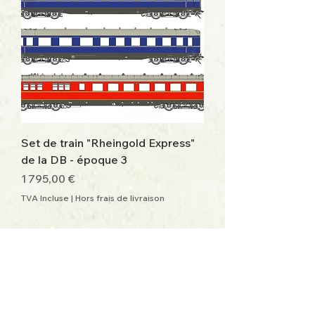
Set de train "Rheingold Express"
de la DB - époque 3
Prix
1 795,00 €
TVA Incluse
|
Hors frais de livraison
112chrezo@orange.fr