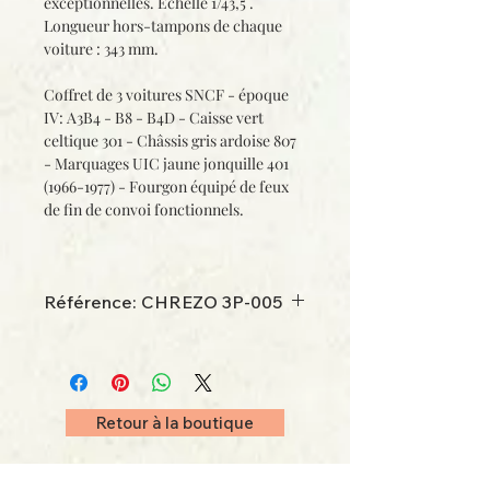
exceptionnelles. Echelle 1/43,5 .
Longueur hors-tampons de chaque
voiture : 343 mm.
Coffret de 3 voitures SNCF - époque
IV: A3B4 - B8 - B4D - Caisse vert
celtique 301 - Châssis gris ardoise 807
- Marquages UIC jaune jonquille 401
(1966-1977) - Fourgon équipé de feux
de fin de convoi fonctionnels.
Référence: CHREZO 3P-005
Les modèles présentés sur cette
annonce sont issus d’un photomontage
- L’aspect final du produit pourra
différer.
Retour à la boutique