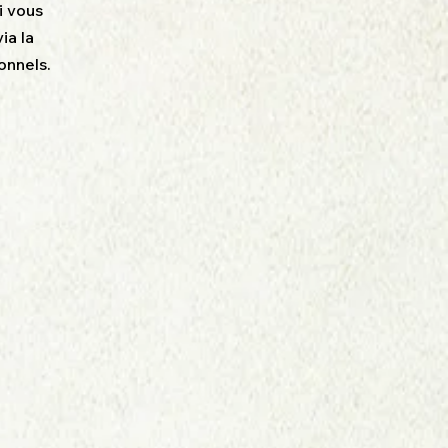
i vous
ia la
onnels.