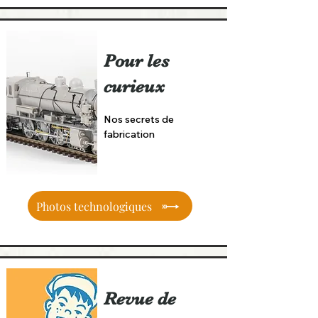
Pour les
curieux
Nos secrets de
fabrication
Photos technologiques
Revue de