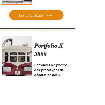
Les catalogues
Portfolio X
3800
Retrouvez les photos
des prototypes de
décoration des 4
versions de notre
"Picasso"
Les X 3800