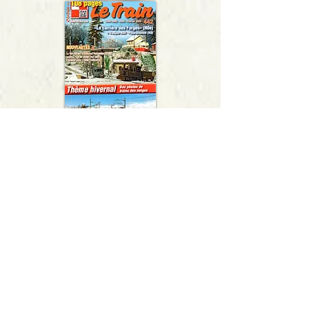
Retourner à la bibliothèque
112chrezo@orange.fr
La boutique
CHREZO SARL