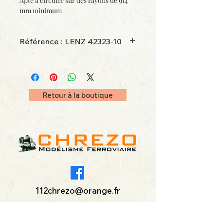
Apte à circuler sur des rayons de 914
mm minimum
Référence : LENZ 42323-10
Retour à la boutique
112chrezo@orange.fr
La boutique
CHREZO SARL