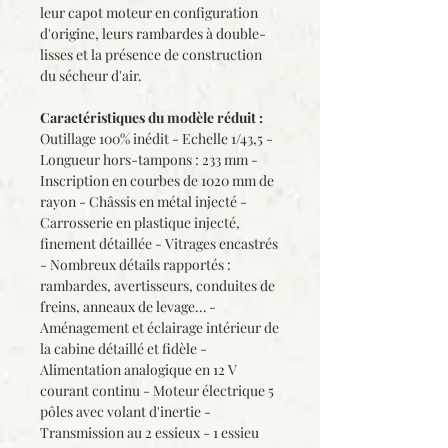
leur capot moteur en configuration
d'origine, leurs rambardes à double-
lisses et la présence de construction
du sécheur d'air.
Caractéristiques du modèle réduit :
Outillage 100% inédit - Echelle 1/43,5 -
Longueur hors-tampons : 233 mm -
Inscription en courbes de 1020 mm de
rayon - Châssis en métal injecté -
Carrosserie en plastique injecté,
finement détaillée - Vitrages encastrés
- Nombreux détails rapportés :
rambardes, avertisseurs, conduites de
freins, anneaux de levage… -
Aménagement et éclairage intérieur de
la cabine détaillé et fidèle -
Alimentation analogique en 12 V
courant continu - Moteur électrique 5
pôles avec volant d'inertie -
Transmission au 2 essieux - 1 essieu