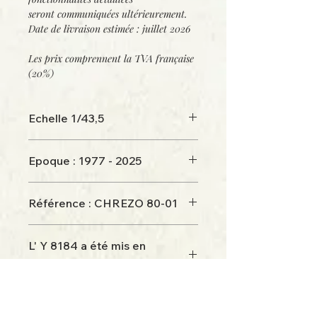
seront communiquées ultérieurement.
Date de livraison estimée : juillet 2026
Les prix comprennent la
TVA française
(20%)
Echelle 1/43,5
Epoque : 1977 - 2025
Référence : CHREZO 80-01
Livrée Arzens d'origine "chamois 432" -
L' Y 8184 a été mis en
plaques peintes
service le 1er mars 1983 -
Dépôt de Strasbourg