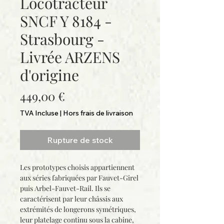
Locotracteur
SNCF Y 8184 -
Strasbourg -
Livrée ARZENS
d'origine
Prix
449,00 €
TVA Incluse
|
Hors frais de livraison
Rupture de stock
Les prototypes choisis appartiennent
aux séries fabriquées par Fauvet-Girel
puis Arbel-Fauvet-Rail. Ils se
caractérisent par leur châssis aux
extrémités de longerons symétriques,
leur platelage continu sous la cabine,