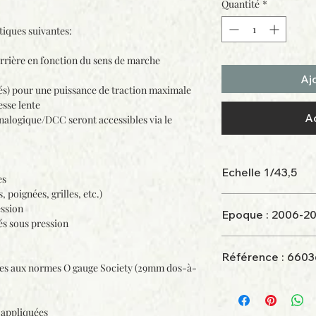
Quantité
*
tiques suivantes:
rrière en fonction du sens de marche
Aj
és) pour une puissance de traction maximale
esse lente
A
alogique/DCC seront accessibles via le
Echelle 1/43,5
es
 poignées, grilles, etc.)
ession
Epoque : 2006-2
és sous pression
Référence : 66
rmes aux normes O gauge Society (29mm dos-à-
 appliquées