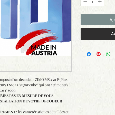
Aj
A
 compose d'un décodeur ZIMO MS 450 P (Plux
eurs LS10X1 "sugar cube" qui ont été montés
tre Y 8000.
MES PAS EN MESURE DE VOUS
NSTALLATION DE VOTRE DECODEUR
PPEMENT
: les caractéristiques détaillées et