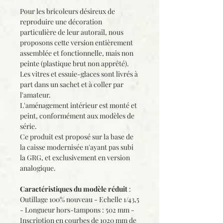
Pour les bricoleurs désireux de
reproduire une décoration
particulière de leur autorail, nous
proposons cette version entièrement
assemblée et fonctionnelle, mais non
peinte (plastique brut non apprêté).
Les vitres et essuie-glaces sont livrés à
part dans un sachet et à coller par
l'amateur.
L'aménagement intérieur est monté et
peint, conformément aux modèles de
série.
Ce produit est proposé sur la base de
la caisse modernisée n'ayant pas subi
la GRG, et exclusivement en version
analogique.
Caractéristiques du modèle réduit
:
Outillage 100% nouveau - Echelle 1/43,5
- Longueur hors-tampons : 502 mm -
Inscription en courbes de 1020 mm de