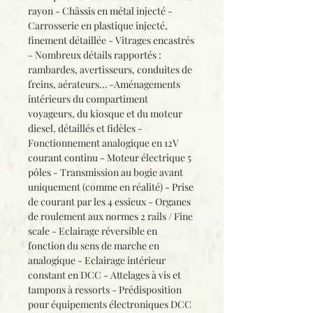
rayon - Châssis en métal injecté -
Carrosserie en plastique injecté,
finement détaillée - Vitrages encastrés
- Nombreux détails rapportés :
rambardes, avertisseurs, conduites de
freins, aérateurs… -Aménagements
intérieurs du compartiment
voyageurs, du kiosque et du moteur
diesel, détaillés et fidèles -
Fonctionnement analogique en 12V
courant continu - Moteur électrique 5
pôles - Transmission au bogie avant
uniquement (comme en réalité) - Prise
de courant par les 4 essieux - Organes
de roulement aux normes 2 rails / Fine
scale - Eclairage réversible en
fonction du sens de marche en
analogique - Eclairage intérieur
constant en DCC - Attelages à vis et
tampons à ressorts - Prédisposition
pour équipements électroniques DCC