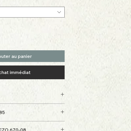
outer au panier
chat immédiat
985
EZO 670-08