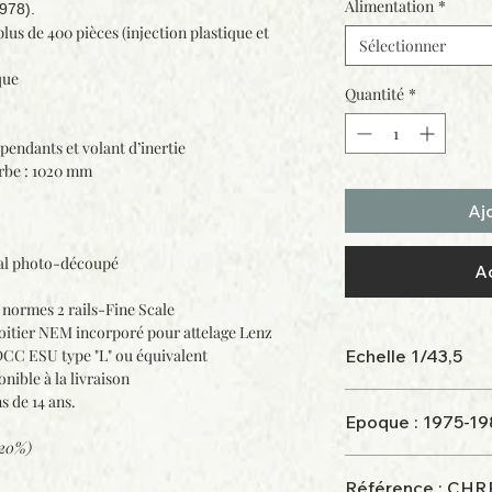
Alimentation
*
978).
plus de 400 pièces (injection plastique et
Sélectionner
que
Quantité
*
endants et volant d’inertie
rbe : 1020 mm
Aj
étal photo-découpé
A
 normes 2 rails-Fine Scale
boitier NEM incorporé pour attelage Lenz
DCC ESU type "L" ou équivalent
Echelle 1/43,5
ible à la livraison
s de 14 ans.
Epoque : 1975-1
(20%)
Référence : CHR