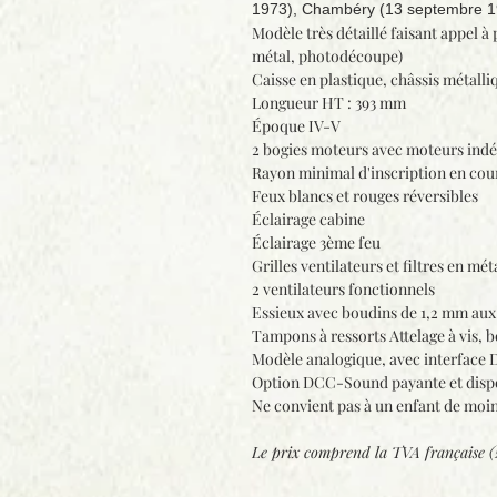
1973), Chambéry (13 septembre 1
Modèle très détaillé faisant appel à 
métal, photodécoupe)
Caisse en plastique, châssis métalli
Longueur HT : 393 mm
Époque IV-V
2 bogies moteurs avec moteurs indép
Rayon minimal d'inscription en cou
Feux blancs et rouges réversibles
Éclairage cabine
Éclairage 3ème feu
Grilles ventilateurs et filtres en m
2 ventilateurs fonctionnels
Essieux avec boudins de 1,2 mm aux
Tampons à ressorts Attelage à vis, 
Modèle analogique, avec interface 
Option DCC-Sound payante et dispon
Ne convient pas à un enfant de moin
Le prix comprend la
TVA française 