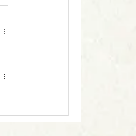
vous présenterons à Rail-
 Destinés à valider les...