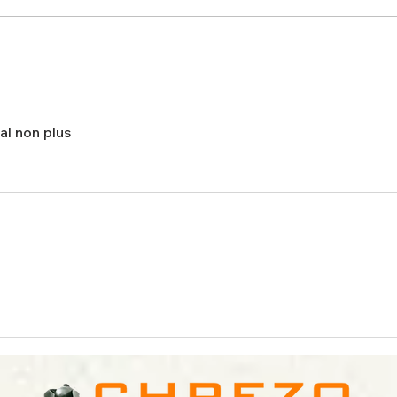
nous 
Expo.
BB 67000 / 67200 / 67300
CHREZO : enfin du nouveau !
al non plus