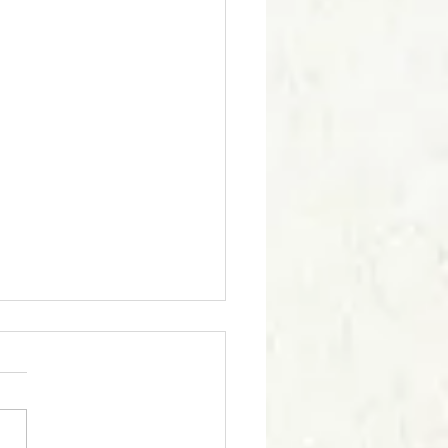
aison des prototypes de
ration des locomotives
TU
ur à tous, Nous avons
 5 prototypes de
ration des 030 TU que