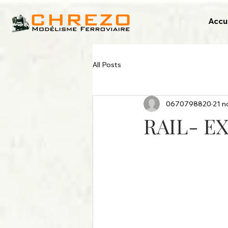
Accu
All Posts
0670798820
21 n
RAIL- EXP