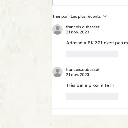
Y 8000 CHREZO / HOBBY 66 :
Trier par :
Les plus récents
il progresse !
francois.dubesset
21 nov. 2023
Adossé à PK 321 c'est pas m
J'aime
Répondre
francois.dubesset
21 nov. 2023
Très belle proximité !!!
J'aime
Répondre