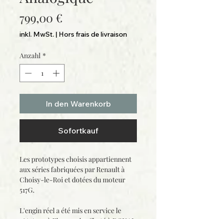
Preis
799,00 €
inkl. MwSt.
|
Hors frais de livraison
Anzahl
*
In den Warenkorb
Sofortkauf
Les prototypes choisis appartiennent
aux séries fabriquées par Renault à
Choisy-le-Roi et dotées du moteur
517G.
L'engin réel a été mis en service le