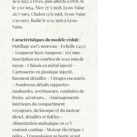
16/9/1952 à Fives, puis affecté à DOUAI
le 3/10/1954, Nice 27/5/1958, Lyon-Vaise
26/7/1963, Chalon 13/6/1968, Lyon-Vaise
1/10/1970. Radié le 9/12/1976 à Lyon-
Vaise.
Caractéristiques du modèle réduit :
Outillage 100% nouveau - Echelle 1/43,5
- Longueur hors-tampons : 502 mm -
Inscription en courbes de 1020 mm de
rayon - Châssis en métal injecté -
Carrosserie en plastique injecté,
finement détaillée - Vitrages encastrés
- Nombreux détails rapportés :
rambardes, avertisseurs, conduites de
freins, aérateurs… -Aménagements
intérieurs du compartiment
voyageurs, du kiosque et du moteur
diesel, détaillés et fidèles -
Alimentation analogique en 12 V
courant continu - Moteur électrique 5
pôles - Transmission au bogie avant