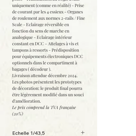
uniquement (comme en réalité) - Prise
de courant par les 4 essieux - Organes
de roulement aux normes 2-rails / Fine
Scale - Eclairage réversible en
fonction du sens de marche en
analogique - Eclairage intérieur
constant en DCC - Attelages à vis et
tampons à ressorts - Prédisposition
pour équipements électroniques DCC
optionnels dans le compartiment à
bagages ( décodeur ).
Livraison attendue décembre 2024.
Les photos présentent les prototypes
de décoration: le produit final pourra
être légèrement modifié dans un souci
d'amélioration.
Le prix comprend la
TVA française
(20%)
Echelle 1/43,5