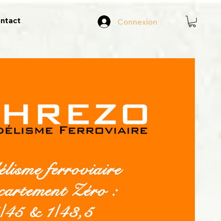
ntact
Connexion
lisme ferroviaire
écartement Zéro :
/45 & 1/43,5