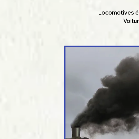
Locomotives él
Voitu