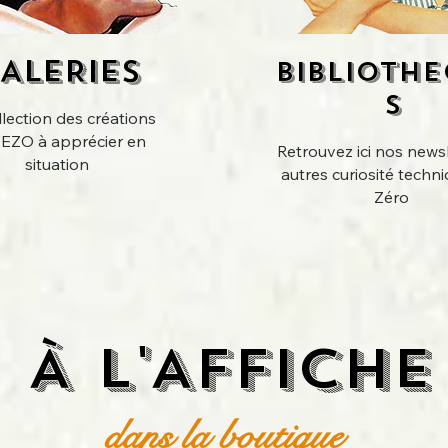
ALERIES
BIBLIOTH
S
llection des créations
REZO
à apprécier en
Retrouvez ici nos newsl
situation
autres curiosité techn
Zéro
À l'Affiche
dans la boutique