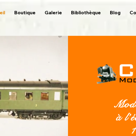
eil
Boutique
Galerie
Bibliothèque
Blog
Co
Modé
à l’
1