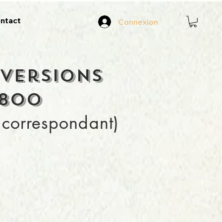
ntact
Connexion
 versions
3800
o correspondant)