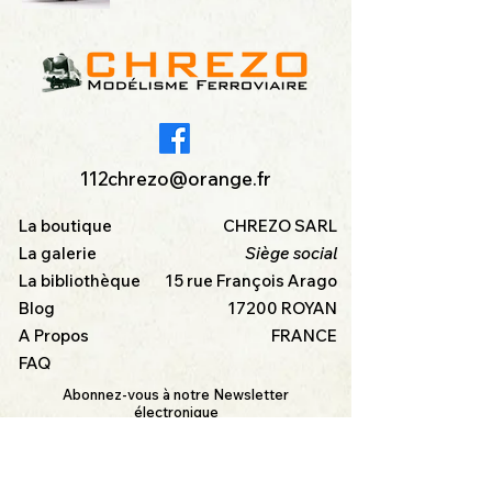
112chrezo@orange.fr
La boutique
CHREZO SARL
La galerie
Siège social
La bibliothèque
15 rue François Arago
Blog
17200 ROYAN
A Propos
FRANCE
FAQ
Abonnez-vous à notre Newsletter
électronique
et soyez au courant de nos dernières
créations