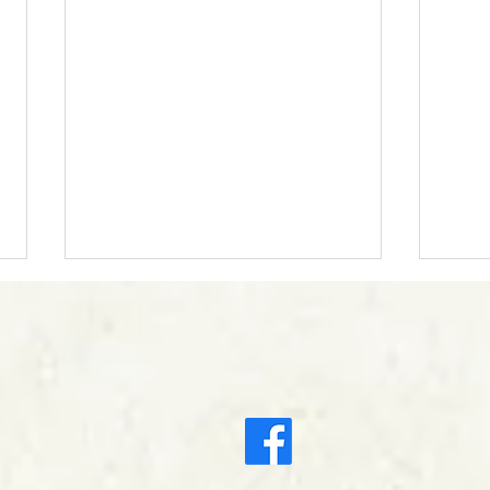
Livr
déco
030 
Bonjo
BB 67000 / 67200 / 67300