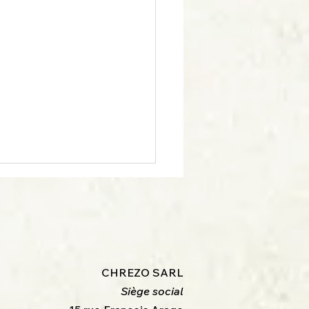
aison des prototypes de
ration des locomotives
TU
ur à tous
CHREZO SARL
Siège social