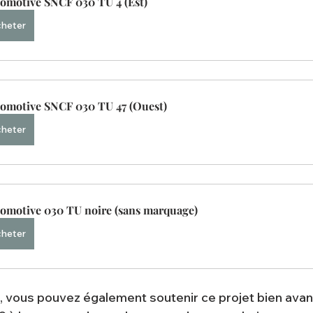
omotive SNCF 030 TU 4 (Est)
heter
omotive SNCF 030 TU 47 (Ouest)
heter
omotive 030 TU noire (sans marquage)
heter
z, vous pouvez également soutenir ce projet bien avan