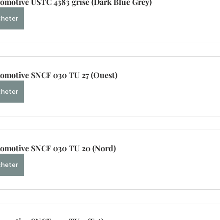
omotive USTC 4383 grise (Dark Blue Grey)
heter
omotive SNCF 030 TU 27 (Ouest)
heter
omotive SNCF 030 TU 20 (Nord)
heter