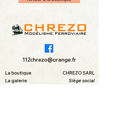
112chrezo@orange.fr
La boutique
CHREZO SARL
La galerie
Siège social
La bibliothèque
15 rue François Arago
Blog
17200 ROYAN
A Propos
FRANCE
FAQ
Abonnez-vous à notre Newsletter
électronique
et soyez au courant de nos dernières
créations