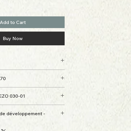
Add to Cart
Buy Now
970
EZO 030-01
 de développement -
25