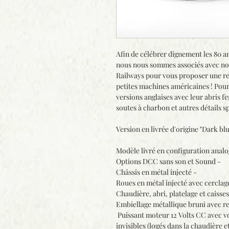
Afin de célébrer dignement les 80 a
nous nous sommes associés avec no
Railways pour vous proposer une rep
petites machines américaines ! Pour
versions anglaises avec leur abris fe
soutes à charbon et autres détails s
Version en livrée d'origine "Dark bl
Modèle livré en configuration analo
Options DCC sans son et Sound -
Châssis en métal injecté -
Roues en métal injecté avec cerclage
Chaudière, abri, platelage et caisses
Embiellage métallique bruni avec res
Puissant moteur 12 Volts CC avec v
invisibles (logés dans la chaudière et