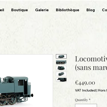
eil
Boutique
Galerie
Bibliothèque
Blog
Co
Locomotiv
(sans mar
Pric
€449.00
VAT Included
|
Hors f
Quantity
*