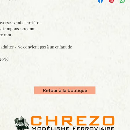
averse avant et arrière -
s-tampons : 210 mm -
020 mm.
adultes - Ne convient pas à un enfant de
(20%)
Retour à la boutique