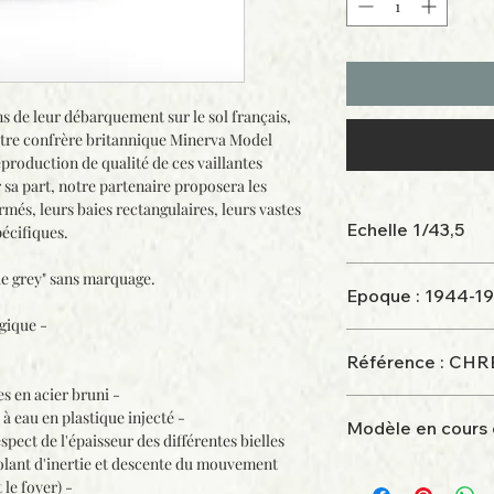
ns de leur débarquement sur le sol français,
tre confrère britannique Minerva Model
roduction de qualité de ces vaillantes
 sa part, notre partenaire proposera les
rmés, leurs baies rectangulaires, leurs vastes
Echelle 1/43,5
pécifiques.
ue grey" sans marquage.
Epoque : 1944-1
gique -
Référence : CHR
s en acier bruni -
 à eau en plastique injecté -
Modèle en cours
pect de l'épaisseur des différentes bielles
olant d'inertie et descente du mouvement
Disponibilité juin 20
 le foyer) -