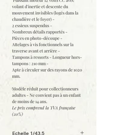
Puissant moteur 12 Volts CC avec
volant d'inertie et descente du
mouvement invisibles (logés dans la
chaudière et le foyer) -
2 essieux suspendus -
Nombreux détails rapportés -
Pièces en photo-découpe -
Attelages à vis fonctionnels sur la
traverse avant et arrière -
Tampons à ressorts - Longueur hors-
tampons : 210 mm -
Apte à circuler sur des rayons de 1020
mm.
Modèle réduit pour collectionneurs
adultes - Ne convient pas à un enfant
de moins de 14 ans.
Le prix comprend la
TVA française
(20%)
Echelle 1/43,5